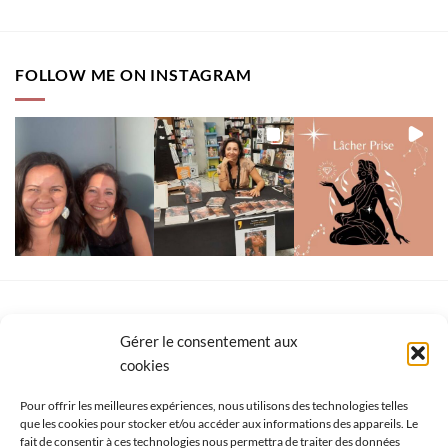
FOLLOW ME ON INSTAGRAM
A DÉCOUVRIR
Gérer le consentement aux
cookies
Channeled sacred geometric figure
Pour offrir les meilleures expériences, nous utilisons des technologies telles
$
8.00
que les cookies pour stocker et/ou accéder aux informations des appareils. Le
fait de consentir à ces technologies nous permettra de traiter des données