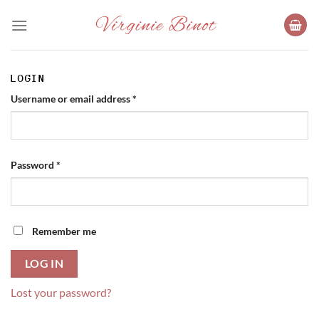
Skip
to
content
LOGIN
Required
Username or email address
*
Required
Password
*
Remember me
LOG IN
Lost your password?