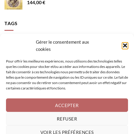
144,00
€
TAGS
accompagnement
activer sa lumière
Archange Gabriel
Gérer le consentement aux
cookies
calme intérieur
canalisation
clés épanouissement
confiance
création
figure géométrique sacrée
loi de l'attraction
mental
Pour offrir les meilleures expériences, nous utilisons des technologies telles
que les cookies pour stocker et/ou accéder aux informations des appareils. Le
méditation enfant
méditation guidée
oracle
pensées
fait de consentir à ces technologies nous permettra de traiter des données
telles que le comportement de navigation ou les ID uniques sur ce site. Le fait de
rayonner sa lumière
retrouver son potentiel
rêves
se réaliser
ne pas consentir ou de retirer son consentement peut avoir un effet négatif sur
soins activations
sérénité
tableau
visio
visualisation
certaines caractéristiques et fonctions.
être de lumière
être soi
ACCEPTER
REFUSER
VOIR LES PRÉFÉRENCES