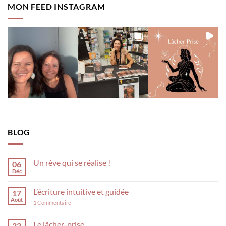
MON FEED INSTAGRAM
BLOG
Un rêve qui se réalise !
06
Déc
L’écriture intuitive et guidée
17
Août
1
Commentaire
Le lâcher-prise
23