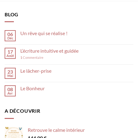
BLOG
Un rêve qui se réalise !
06
Déc
L’écriture intuitive et guidée
17
Août
1
Commentaire
Le lâcher-prise
23
Mai
Le Bonheur
08
Avr
A DÉCOUVRIR
Retrouve le calme intérieur
144,00
€