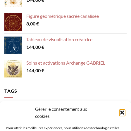
Figure géométrique sacrée canalisée
8,00
€
Tableau de visualisation créatrice
144,00
€
Soins et activations Archange GABRIEL
144,00
€
TAGS
accompagnement
activer sa lumière
Archange Gabriel
Gérer le consentement aux
cookies
calme intérieur
canalisation
clés épanouissement
confiance
création
figure géométrique sacrée
loi de l'attraction
mental
Pour offrir les meilleures expériences, nous utilisons des technologies telles