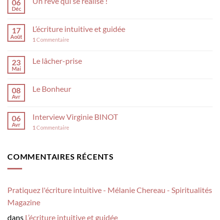
Un rêve qui se réalise !
06
Déc
L’écriture intuitive et guidée
17
Août
1
Commentaire
Le lâcher-prise
23
Mai
Le Bonheur
08
Avr
Interview Virginie BINOT
06
Avr
1
Commentaire
COMMENTAIRES RÉCENTS
Pratiquez l'écriture intuitive - Mélanie Chereau - Spiritualités
Magazine
dans
L’écriture intuitive et guidée