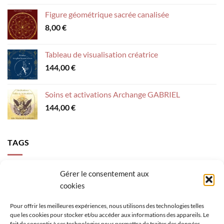
Figure géométrique sacrée canalisée
8,00
€
Tableau de visualisation créatrice
144,00
€
Soins et activations Archange GABRIEL
144,00
€
TAGS
accompagnement
activer sa lumière
Archange Gabriel
Gérer le consentement aux
cookies
calme intérieur
canalisation
clés épanouissement
confiance
création
figure géométrique sacrée
loi de l'attraction
mental
Pour offrir les meilleures expériences, nous utilisons des technologies telles
que les cookies pour stocker et/ou accéder aux informations des appareils. Le
méditation enfant
méditation guidée
oracle
pensées
fait de consentir à ces technologies nous permettra de traiter des données