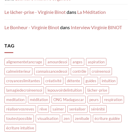
Le lâcher-prise - Virginie Binot
dans
La Méditation
Le Bonheur - Virginie Binot
dans
Interview Virginie BINOT
TAG
alignementetancrage
amourdesoi
anges
aspiration
calmeinterieur
connaissancedesoi
contrôle
croireensoi
croyanceslimitantes
créativité
détente
guides
intuition
lamagiedecroireensoi
lepouvoirdelintuition
lâcher-prise
meditation
méditation
ONG Madagascar
peurs
respiration
réaliservosreves
rêve
saimer
seréaliser
sérénité
toutestpossible
visualisation
zen
zenitude
écriture guidée
écriture intuitive