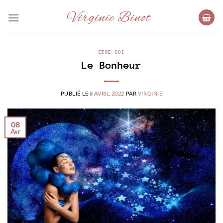
Passer
au
contenu
ETRE SOI
Le Bonheur
PUBLIÉ LE
8 AVRIL 2022
PAR
VIRGINIE
08
Avr