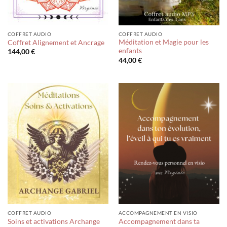
COFFRET AUDIO
COFFRET AUDIO
Méditation et Magie pour les
Coffret Alignement et Ancrage
enfants
144,00
€
44,00
€
COFFRET AUDIO
ACCOMPAGNEMENT EN VISIO
Soins et activations Archange
Accompagnement dans ta