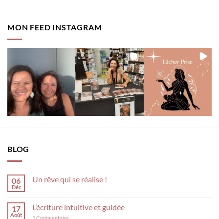
MON FEED INSTAGRAM
BLOG
Un rêve qui se réalise !
06
Déc
L’écriture intuitive et guidée
17
Août
1
Commentaire