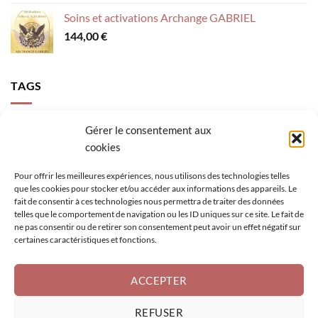
Soins et activations Archange GABRIEL
144,00
€
TAGS
accompagnement
activer sa lumière
Archange Gabriel
Gérer le consentement aux
cookies
calme intérieur
canalisation
clés épanouissement
confiance
création
figure géométrique sacrée
loi de l'attraction
mental
Pour offrir les meilleures expériences, nous utilisons des technologies telles
que les cookies pour stocker et/ou accéder aux informations des appareils. Le
méditation enfant
méditation guidée
oracle
pensées
fait de consentir à ces technologies nous permettra de traiter des données
telles que le comportement de navigation ou les ID uniques sur ce site. Le fait de
rayonner sa lumière
retrouver son potentiel
rêves
se réaliser
ne pas consentir ou de retirer son consentement peut avoir un effet négatif sur
soins activations
sérénité
tableau
visio
visualisation
certaines caractéristiques et fonctions.
être de lumière
être soi
ACCEPTER
REFUSER