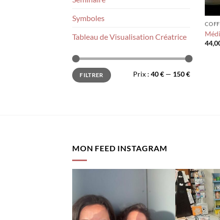
Symboles
COFF
Médi
Tableau de Visualisation Créatrice
44,0
Prix
Prix
Prix :
40 €
—
150 €
FILTRER
min
max
MON FEED INSTAGRAM