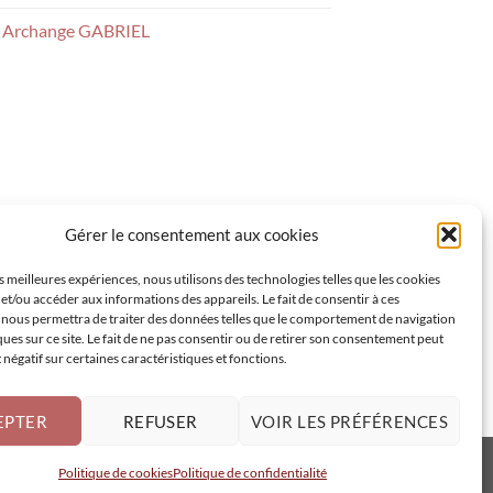
ns Archange GABRIEL
Gérer le consentement aux cookies
es meilleures expériences, nous utilisons des technologies telles que les cookies
et/ou accéder aux informations des appareils. Le fait de consentir à ces
 nous permettra de traiter des données telles que le comportement de navigation
ques sur ce site. Le fait de ne pas consentir ou de retirer son consentement peut
t négatif sur certaines caractéristiques et fonctions.
EPTER
REFUSER
VOIR LES PRÉFÉRENCES
Politique de cookies
Politique de confidentialité