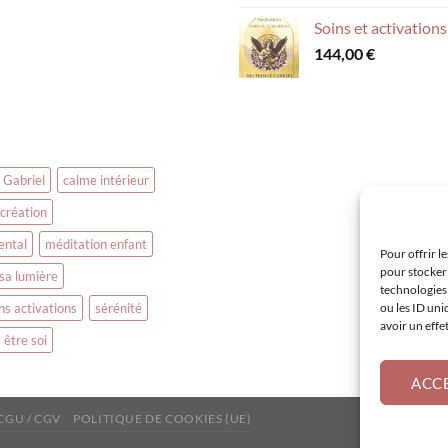
Soins et activatio
144,00
€
 Gabriel
calme intérieur
création
ental
méditation enfant
Pour offrir l
pour stocker 
sa lumière
technologies
ns activations
sérénité
ou les ID uni
avoir un effe
être soi
ACC
CGU / CGV
POLITIQUE DE COOKIES (UE)