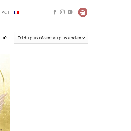
TACT
Trié
ichés
du
plus
récent
au
plus
ancien