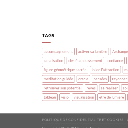
TAGS
accompagnement
activer sa lumière
Archange
canalisation
clés épanouissement
confiance
figure géométrique sacrée
loi de l'attraction
m
méditation guidée
oracle
pensées
rayonner 
retrouver son potentiel
rêves
se réaliser
soi
tableau
visio
visualisation
être de lumière
POLITIQUE DE CONFIDENTIALITÉ ET COOKIES