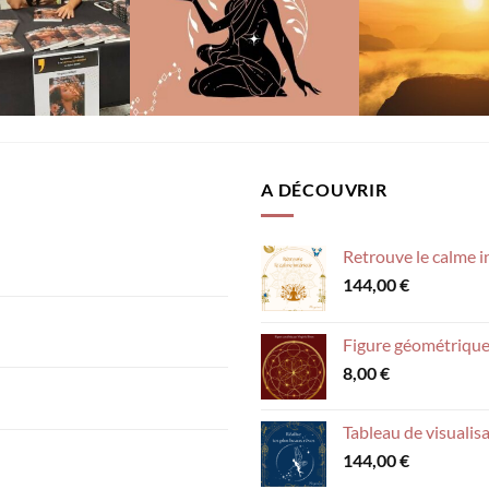
A DÉCOUVRIR
Retrouve le calme i
144,00
€
Figure géométrique
8,00
€
Tableau de visualisa
144,00
€