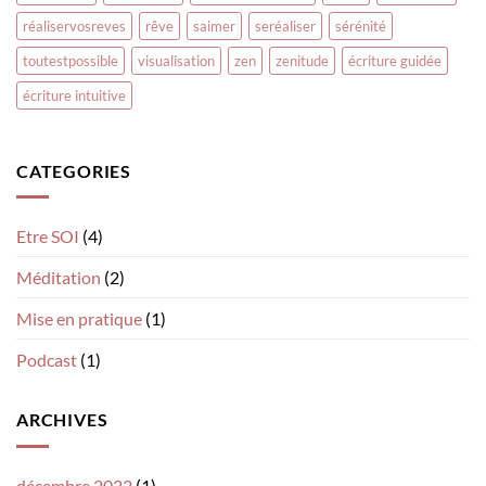
réaliservosreves
rêve
saimer
seréaliser
sérénité
toutestpossible
visualisation
zen
zenitude
écriture guidée
écriture intuitive
CATEGORIES
Etre SOI
(4)
Méditation
(2)
Mise en pratique
(1)
Podcast
(1)
ARCHIVES
décembre 2022
(1)