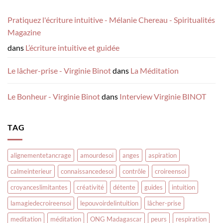
Pratiquez l'écriture intuitive - Mélanie Chereau - Spiritualités
Magazine
dans
L’écriture intuitive et guidée
Le lâcher-prise - Virginie Binot
dans
La Méditation
Le Bonheur - Virginie Binot
dans
Interview Virginie BINOT
TAG
alignementetancrage
amourdesoi
anges
aspiration
calmeinterieur
connaissancedesoi
contrôle
croireensoi
croyanceslimitantes
créativité
détente
guides
intuition
lamagiedecroireensoi
lepouvoirdelintuition
lâcher-prise
meditation
méditation
ONG Madagascar
peurs
respiration