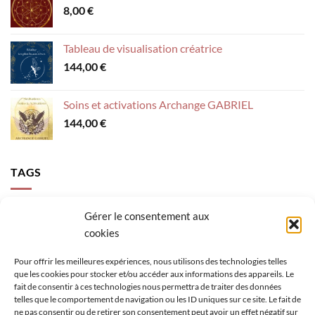
8,00
€
Tableau de visualisation créatrice
144,00
€
Soins et activations Archange GABRIEL
144,00
€
TAGS
accompagnement
activer sa lumière
Archange Gabriel
Gérer le consentement aux
cookies
calme intérieur
canalisation
clés épanouissement
confiance
création
figure géométrique sacrée
loi de l'attraction
mental
Pour offrir les meilleures expériences, nous utilisons des technologies telles
que les cookies pour stocker et/ou accéder aux informations des appareils. Le
méditation enfant
méditation guidée
oracle
pensées
fait de consentir à ces technologies nous permettra de traiter des données
telles que le comportement de navigation ou les ID uniques sur ce site. Le fait de
rayonner sa lumière
retrouver son potentiel
rêves
se réaliser
ne pas consentir ou de retirer son consentement peut avoir un effet négatif sur