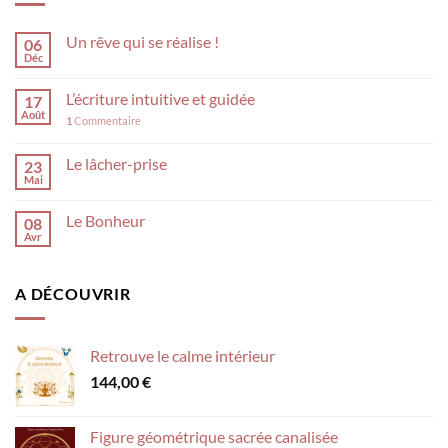
Un rêve qui se réalise !
06
Déc
L’écriture intuitive et guidée
17
Août
1
Commentaire
Le lâcher-prise
23
Mai
Le Bonheur
08
Avr
A DÉCOUVRIR
Retrouve le calme intérieur
144,00
€
Figure géométrique sacrée canalisée